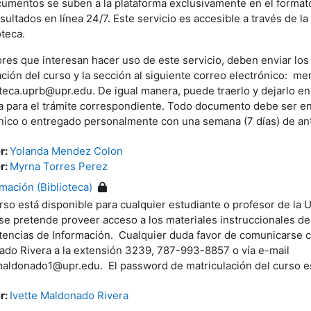
umentos se suben a la plataforma exclusivamente en el format
sultados en línea 24/7. Este servicio es accesible a través de la
oteca.
res que interesan hacer uso de este servicio, deben enviar los
ación del curso y la sección al siguiente correo electrónico: 
oteca.uprb@upr.edu. De igual manera, puede traerlo y dejarlo e
 para el trámite correspondiente. Todo documento debe ser en
nico o entregado personalmente con una semana (7 días) de ant
r:
Yolanda Mendez Colon
r:
Myrna Torres Perez
ación (Biblioteca)
rso está disponible para cualquier estudiante o profesor de la 
e pretende proveer acceso a los materiales instruccionales d
ncias de Información. Cualquier duda favor de comunicarse co
do Rivera a la extensión 3239, 787-993-8857 o vía e-mail
maldonado1@upr.edu. El password de matriculación del curso 
r:
Ivette Maldonado Rivera