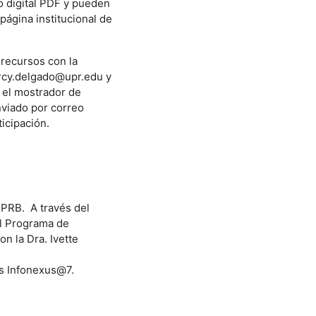
o digital PDF y pueden
 página institucional de
 recursos con la
mercy.delgado@upr.edu y
n el mostrador de
viado por correo
icipación.
UPRB. A través del
el Programa de
n la Dra. Ivette
es Infonexus@7.