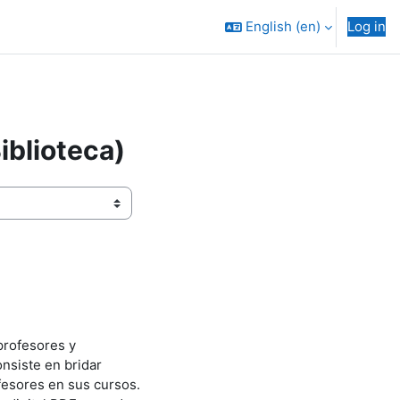
English ‎(en)‎
Log in
iblioteca)
 profesores y
nsiste en bridar
ofesores en sus cursos.