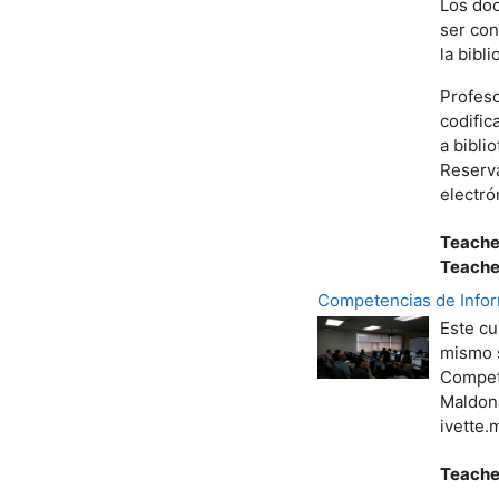
Los doc
ser con
la bibli
Profeso
codific
a bibli
Reserva
electró
Teache
Teache
Competencias de Inform
Este cu
mismo s
Compete
Maldona
ivette.
Teache