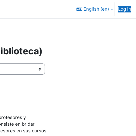
English ‎(en)‎
Log in
iblioteca)
 profesores y
nsiste en bridar
ofesores en sus cursos.