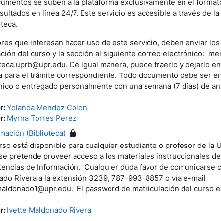
umentos se suben a la plataforma exclusivamente en el format
sultados en línea 24/7. Este servicio es accesible a través de la
oteca.
res que interesan hacer uso de este servicio, deben enviar los
ación del curso y la sección al siguiente correo electrónico: 
oteca.uprb@upr.edu. De igual manera, puede traerlo y dejarlo e
 para el trámite correspondiente. Todo documento debe ser en
nico o entregado personalmente con una semana (7 días) de ant
r:
Yolanda Mendez Colon
r:
Myrna Torres Perez
ación (Biblioteca)
rso está disponible para cualquier estudiante o profesor de la 
e pretende proveer acceso a los materiales instruccionales d
ncias de Información. Cualquier duda favor de comunicarse co
do Rivera a la extensión 3239, 787-993-8857 o vía e-mail
maldonado1@upr.edu. El password de matriculación del curso 
r:
Ivette Maldonado Rivera