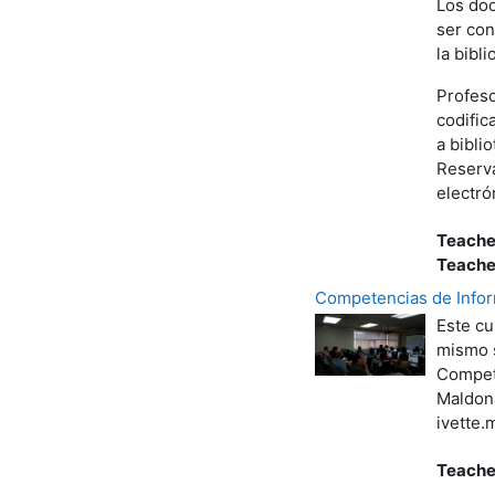
Los doc
ser con
la bibli
Profeso
codific
a bibli
Reserva
electró
Teache
Teache
Competencias de Inform
Este cu
mismo s
Compete
Maldona
ivette.
Teache