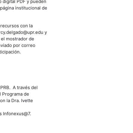
o digital PDF y pueden
 página institucional de
 recursos con la
mercy.delgado@upr.edu y
n el mostrador de
viado por correo
icipación.
UPRB. A través del
el Programa de
n la Dra. Ivette
es Infonexus@7.