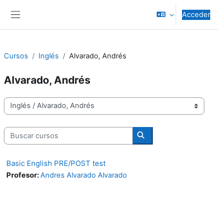
Salta al contenido principal
Acceder
Panel lateral
Cursos
Inglés
Alvarado, Andrés
Alvarado, Andrés
Categorías
Buscar cursos
Buscar cursos
Basic English PRE/POST test
Profesor:
Andres Alvarado Alvarado