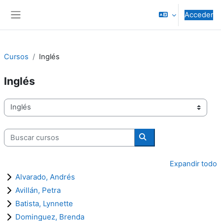
Salta al contenido principal
Acceder
Panel lateral
Cursos
Inglés
Inglés
Categorías
Buscar cursos
Buscar cursos
Expandir todo
Alvarado, Andrés
Avillán, Petra
Batista, Lynnette
Dominguez, Brenda