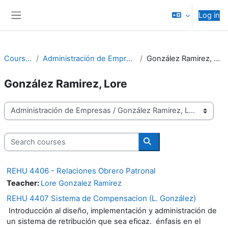
Skip to main content
Log in
Side panel
Courses
Administración de Empresas
González Ramirez, Lore
González Ramirez, Lore
Course categories
Search courses
Search courses
REHU 4406 - Relaciones Obrero Patronal
Teacher:
Lore Gonzalez Ramirez
REHU 4407 Sistema de Compensacion (L. González)
Introducción al diseño, implementación y administración de
un sistema de retribución que sea eficaz. énfasis en el