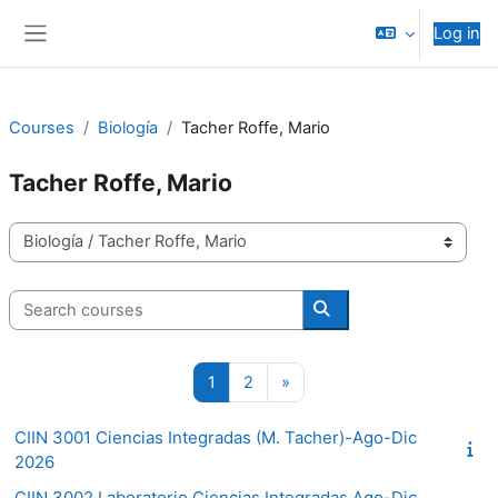
Skip to main content
Log in
Side panel
Courses
Biología
Tacher Roffe, Mario
Tacher Roffe, Mario
Course categories
Search courses
Search courses
Page 1
Page 2
Next page
1
2
»
CIIN 3001 Ciencias Integradas (M. Tacher)-Ago-Dic
2026
CIIN 3002 Laboratorio Ciencias Integradas Ago-Dic