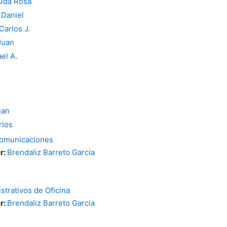
Aida Rosa
 Daniel
arlos J.
Juan
el A.
uan
rlos
omunicaciones
r:
Brendaliz Barreto Garcia
trativos de Oficina
r:
Brendaliz Barreto Garcia