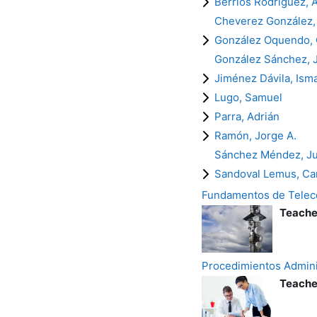
Berríos Rodríguez, 
Cheverez González,
González Oquendo, C
González Sánchez, 
Jiménez Dávila, Isma
Lugo, Samuel
Parra, Adrián
Ramón, Jorge A.
Sánchez Méndez, J
Sandoval Lemus, Ca
Fundamentos de Telec
Teache
Procedimientos Adminis
Teache