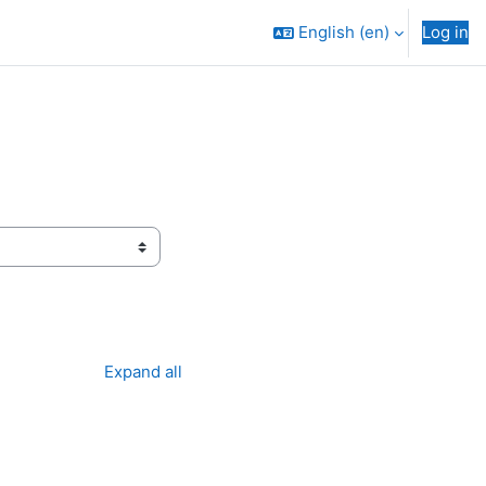
English ‎(en)‎
Log in
Expand all