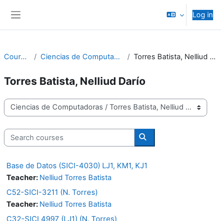
Skip to main content
Log in
Side panel
Courses
Ciencias de Computadoras
Torres Batista, Nelliud Darío
Torres Batista, Nelliud Darío
Course categories
Search courses
Search courses
Base de Datos (SICI-4030) LJ1, KM1, KJ1
Teacher:
Nelliud Torres Batista
C52-SICI-3211 (N. Torres)
Teacher:
Nelliud Torres Batista
C32-SICI 4997 (LJ1) (N. Torres)