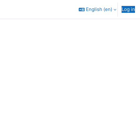
English ‎(en)‎
Log in