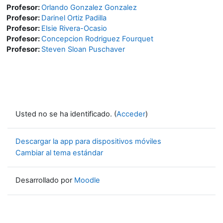
Profesor:
Orlando Gonzalez Gonzalez
Profesor:
Darinel Ortiz Padilla
Profesor:
Elsie Rivera-Ocasio
Profesor:
Concepcion Rodriguez Fourquet
Profesor:
Steven Sloan Puschaver
Usted no se ha identificado. (
Acceder
)
Descargar la app para dispositivos móviles
Cambiar al tema estándar
Desarrollado por
Moodle