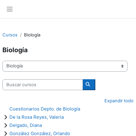
Salta al contenido principal
Panel lateral
Cursos
Biología
Biología
Categorías
Buscar cursos
Buscar cursos
Expandir todo
Cuestionarios Depto. de Biología
De la Rosa Reyes, Valeria
Delgado, Diana
González González, Orlando